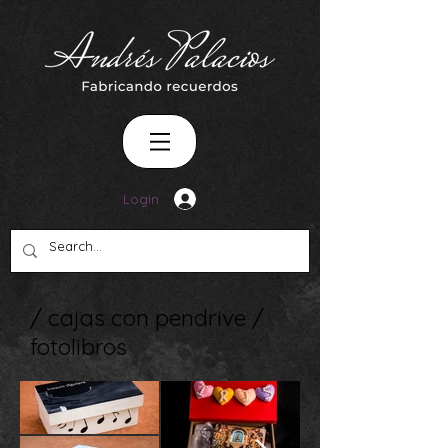
Login
/ cajas con pendrive /
fotolibros